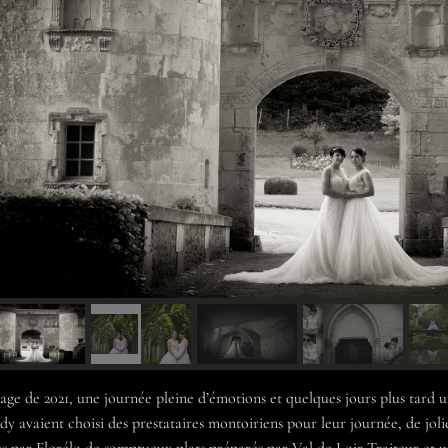
age de 2021, une journée pleine d’émotions et quelques jours plus tard u
dy avaient choisi des prestataires montoiriens pour leur journée, de jolie
és par
Florélo
de somptueux plats préparés par
Val de Loir Traiteur
et u