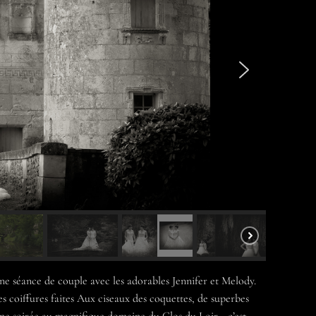
ne séance de couple avec les adorables Jennifer et Melody.
s coiffures faites
Aux ciseaux des coquettes
, de superbes
ne soirée au magnifique domaine du
Clos du Loir
… c’est