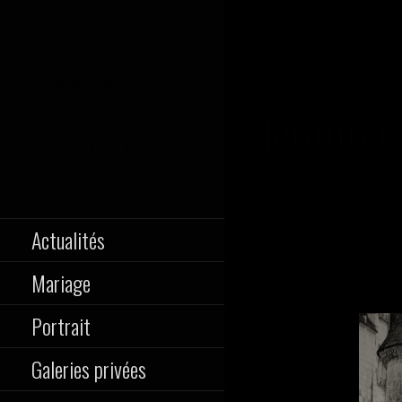
Passer
au
ROMAIN
contenu
BALAGNY
PHOTOGRA
Jennifer
PHE
Portraitiste de France
Actualités
Mariage
Portrait
Galeries privées