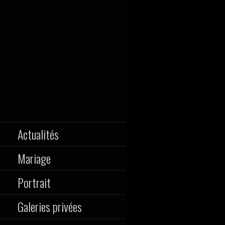
Passer
au
ROMAIN
contenu
BALAGNY
PHOTOGRA
Elodie e
PHE
Portraitiste de France
Actualités
Mariage
Portrait
Galeries privées