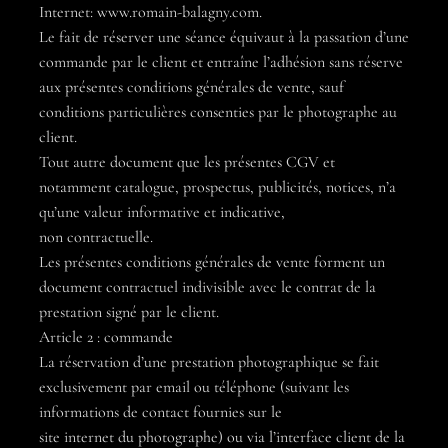
Internet: www.romain-balagny.com.
Le fait de réserver une séance équivaut à la passation d’une
commande par le client et entraîne l’adhésion sans réserve
aux présentes conditions générales de vente, sauf
conditions particulières consenties par le photographe au
client.
Tout autre document que les présentes CGV et
notamment catalogue, prospectus, publicités, notices, n’a
qu’une valeur informative et indicative,
non contractuelle.
Les présentes conditions générales de vente forment un
document contractuel indivisible avec le contrat de la
prestation signé par le client.
Article 2 : commande
La réservation d’une prestation photographique se fait
exclusivement par email ou téléphone (suivant les
informations de contact fournies sur le
site internet du photographe) ou via l’interface client de la