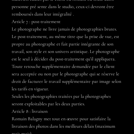
personne pré sente dans le studio, ceux-ci devront être
remboursés dans leur intégralité .
Article 7 : post-traitement
Le photographe ne livre jamais de photographies brutes.
Le post-traitement, au même titre que la prise de vue, est
propre au photographe et fait partie intégrante de son
travail, son style et son univers artistique. Le photographe
est le seul à décider du post-traitement qu’il appliquera.
Toute retouche supplémentaire demandée par le client
sera acceptée ou non par le photographe qui se réserve le
droit de facturer le travail supplémentaire par image selon
les tarifs en vigueur.
Seules les photographies traitées par la photographes
seront exploitables par les deux parties.
Article 8 : livraison
Romain Balagny met tout en œuvre pour satisfaire la
livraison des photos dans les meilleurs délais (maximum
trois mois).